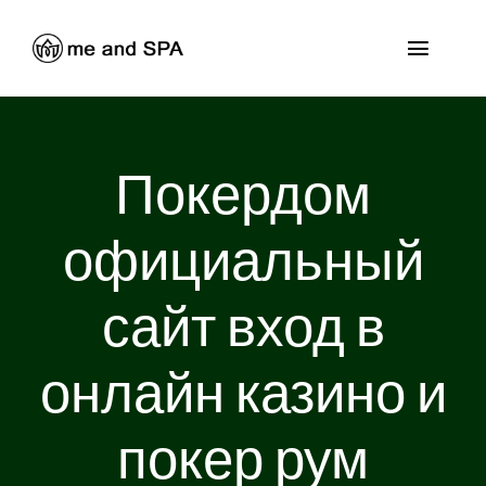
Zum
Inhalt
Toggle
springen
Navigat
so funktioniert’s
Покердом
Location
официальный
Preise
сайт вход в
Parken
онлайн казино и
Jetzt buchen
покер рум