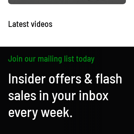
Latest videos
Join our mailing list today
Insider offers & flash
sales in your inbox
every week.