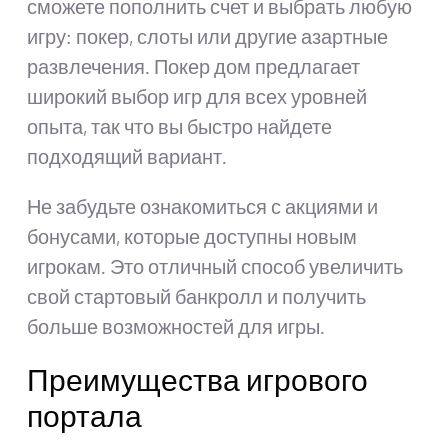
сможете пополнить счет и выбрать любую
игру: покер, слоты или другие азартные
развлечения. Покер дом предлагает
широкий выбор игр для всех уровней
опыта, так что вы быстро найдете
подходящий вариант.
Не забудьте ознакомиться с акциями и
бонусами, которые доступны новым
игрокам. Это отличный способ увеличить
свой стартовый банкролл и получить
больше возможностей для игры.
Преимущества игрового
портала