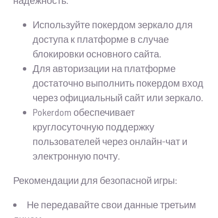
надежность.
Используйте покердом зеркало для
доступа к платформе в случае
блокировки основного сайта.
Для авторизации на платформе
достаточно выполнить покердом вход
через официальный сайт или зеркало.
Pokerdom обеспечивает
круглосуточную поддержку
пользователей через онлайн-чат и
электронную почту.
Рекомендации для безопасной игры:
Не передавайте свои данные третьим