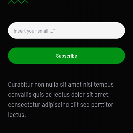
Subscribe
Curabitur non nulla sit amet nisl tempus
convallis quis ac lectus dolor sit amet,
consectetur adipiscing elit sed porttitor
lectus.