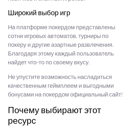
Широкий выбор игр
На платформе покердом представлены
сотни игровых автоматов, турниры по
покеру и другие азартные развлечения.
Благодаря этому каждый пользователь
найдет что-то по своему вкусу.
Не упустите возможность насладиться
качественным геймплеем и выгодными
бонусами на покердом официальный сайт!
Почему выбирают этот
ресурс