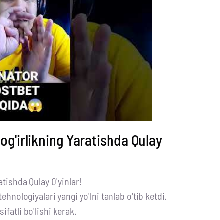
g'irlikning Yaratishda Qulay
tishda Qulay O'yinlar!
hnologiyalari yangi yo'lni tanlab o'tib ketdi.
ifatli bo'lishi kerak.