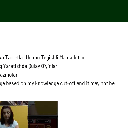
va Tabletlar Uchun Tegishli Mahsulotlar
 Yaratishda Qulay O'yinlar
azinolar
age based on my knowledge cut-off and it may not be