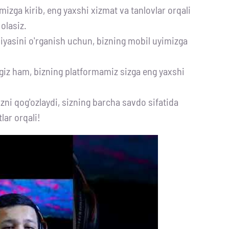
mizga kirib, eng yaxshi xizmat va tanlovlar orqali
 olasiz.
siyasini o'rganish uchun, bizning mobil uyimizga
ngiz ham, bizning platformamiz sizga eng yaxshi
ni qog'ozlaydi, sizning barcha savdo sifatida
lar orqali!