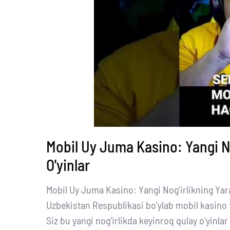
Mobil Uy Juma Kasino: Yangi No
O'yinlar
Mobil Uy Juma Kasino: Yangi Nog'irlikning Yara
Uzbekistan Respublikasi bo'ylab mobil kasino te
Siz bu yangi nog'irlikda keyinroq qulay o'yinlar s