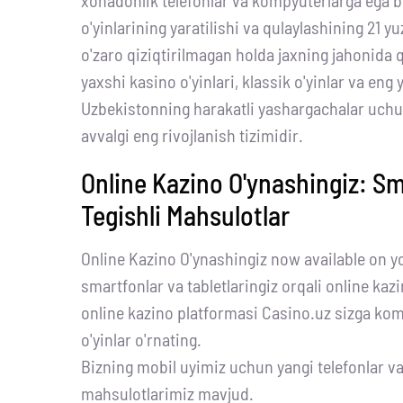
xonadonlik telefonlar va kompyuterlarga ega bo
o'yinlarining yaratilishi va qulaylashining 21 
o'zaro qiziqtirilmagan holda jaxning jahonida q
yaxshi kasino o'yinlari, klassik o'yinlar va eng 
Uzbekistonning harakatli yashargachalar uchun
avvalgi eng rivojlanish tizimidir.
Online Kazino O'ynashingiz: Sm
Tegishli Mahsulotlar
Online Kazino O'ynashingiz now available on y
smartfonlar va tabletlaringiz orqali online kaz
online kazino platformasi Casino.uz sizga kom
o'yinlar o'rnating.
Bizning mobil uyimiz uchun yangi telefonlar va
mahsulotlarimiz mavjud.