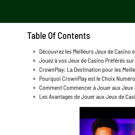
Table Of Contents
Découvrez les Meilleurs Jeux de Casino 
Jouez à vos Jeux de Casino Préférés su
CrownPlay: La Destination pour les Meill
Pourquoi CrownPlay est le Choix Numéro 
Comment Commencer à Jouer aux Jeux d
Les Avantages de Jouer aux Jeux de Cas