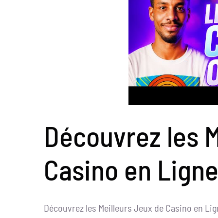
Découvrez les M
Casino en Lign
Découvrez les Meilleurs Jeux de Casino en Lig