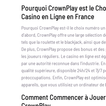
Pourquoi CrownPlay est le Cho
Casino en Ligne en France
Pourquoi CrownPlay est-il le choix numéro un 
d'abord, CrownPlay offre une large sélection d
tels que la roulette et le blackjack, ainsi que
De plus, CrownPlay propose des bonus et des
les joueurs réguliers. Le casino en ligne est é
par une autorité reconnue dans l'industrie. En
qualité supérieure, disponible 24h/24 et 7j/7 
préoccupations. Enfin, CrownPlay est optimisé
appareils, que vous utilisiez un ordinateur de
Comment Commencer à Jouer a
CrownPlay