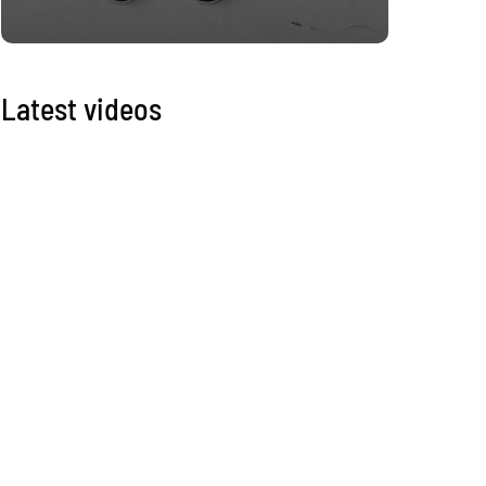
Latest videos