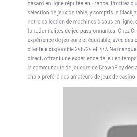
hasard en ligne réputée en France. Profitez d
sélection de jeux de table, y compris le Blackj
notre collection de machines à sous en ligne, 
fonctionnalités de jeu passionnantes. Chez C
expérience de jeu sûre et équitable, avec des o
clientèle disponible 24h/24 et 7j/7. Ne manque
direct, offrant une expérience de jeu en temps
la communauté de joueurs de CrownPlay dès 
choix préféré des amateurs de jeux de casino 