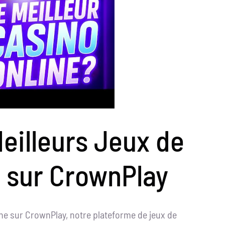
eilleurs Jeux de
e sur CrownPlay
ne sur CrownPlay, notre plateforme de jeux de