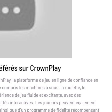
éférés sur CrownPlay
Play, la plateforme de jeu en ligne de confiance en
y compris les machines à sous, la roulette, le
rience de jeu fluide et excitante, avec des
lités interactives. Les joueurs peuvent également
ainsi que d'un programme de fidélité récompensant