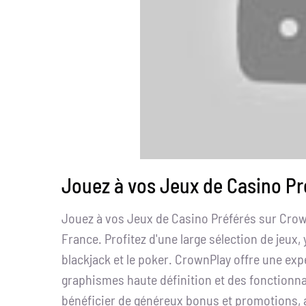
Jouez à vos Jeux de Casino Pr
Jouez à vos Jeux de Casino Préférés sur Crown
France. Profitez d'une large sélection de jeux, 
blackjack et le poker. CrownPlay offre une expé
graphismes haute définition et des fonctionna
bénéficier de généreux bonus et promotions, 