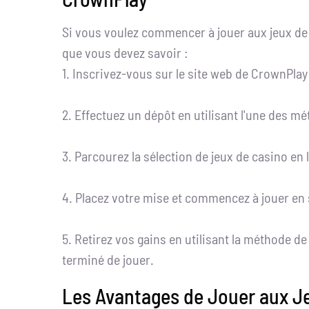
Si vous voulez commencer à jouer aux jeux de 
que vous devez savoir :
1. Inscrivez-vous sur le site web de CrownPlay
2. Effectuez un dépôt en utilisant l'une des 
3. Parcourez la sélection de jeux de casino en 
4. Placez votre mise et commencez à jouer en s
5. Retirez vos gains en utilisant la méthode d
terminé de jouer.
Les Avantages de Jouer aux Je