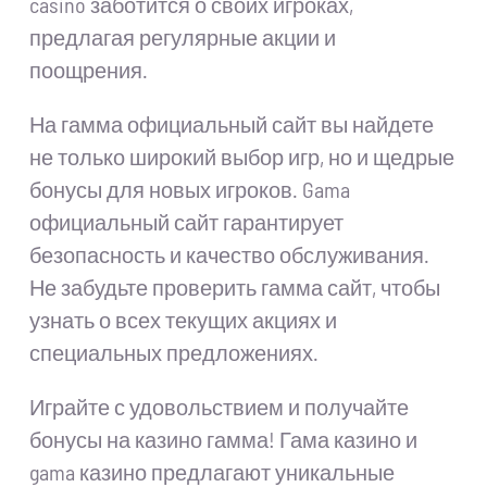
casino заботится о своих игроках,
предлагая регулярные акции и
поощрения.
На гамма официальный сайт вы найдете
не только широкий выбор игр, но и щедрые
бонусы для новых игроков. Gama
официальный сайт гарантирует
безопасность и качество обслуживания.
Не забудьте проверить гамма сайт, чтобы
узнать о всех текущих акциях и
специальных предложениях.
Играйте с удовольствием и получайте
бонусы на казино гамма! Гама казино и
gama казино предлагают уникальные