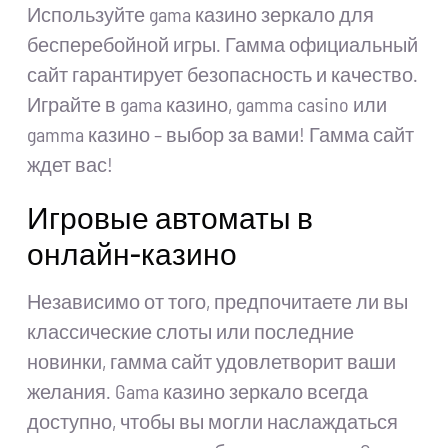
Используйте gama казино зеркало для
бесперебойной игры. Гамма официальный
сайт гарантирует безопасность и качество.
Играйте в gama казино, gamma casino или
gamma казино – выбор за вами! Гамма сайт
ждет вас!
Игровые автоматы в
онлайн-казино
Независимо от того, предпочитаете ли вы
классические слоты или последние
новинки, гамма сайт удовлетворит ваши
желания. Gama казино зеркало всегда
доступно, чтобы вы могли наслаждаться