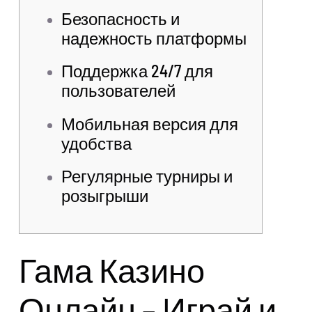
Безопасность и
надежность платформы
Поддержка 24/7 для
пользователей
Мобильная версия для
удобства
Регулярные турниры и
розыгрыши
Гама Казино
Онлайн – Играй и