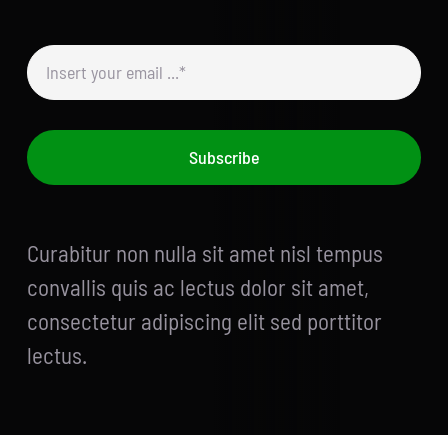
Subscribe
Curabitur non nulla sit amet nisl tempus
convallis quis ac lectus dolor sit amet,
consectetur adipiscing elit sed porttitor
lectus.