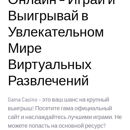
Выигрывай в
Увлекательном
Мире
Виртуальных
Развлечений
Gama Casino – это ваш шанс на крупный
выигрыш! Посетите гама официальный
сайт и наслаждайтесь лучшими играми. Не
можете попасть на основной ресурс?