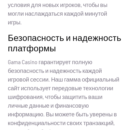
условия для новых игроков, чтобы вы
могли наслаждаться каждой минутой
игры.
Безопасность и надежность
платформы
Gama Casino гарантирует полную
безопасность и надежность каждой
игровой сессии. Наш гамма официальный
сайт использует передовые технологии
шифрования, чтобы защитить ваши
личные данные и финансовую
информацию. Вы можете быть уверены в
конфиденциальности своих транзакций,