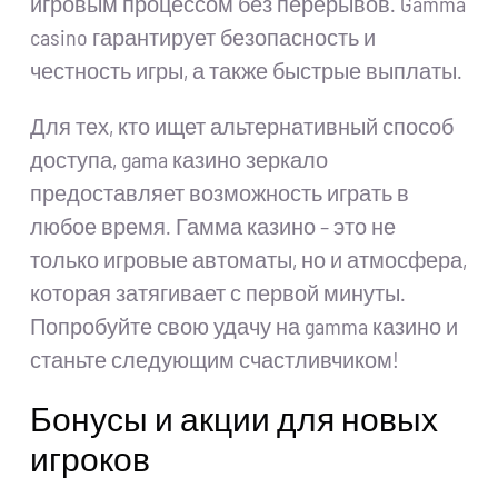
игровым процессом без перерывов. Gamma
casino гарантирует безопасность и
честность игры, а также быстрые выплаты.
Для тех, кто ищет альтернативный способ
доступа, gama казино зеркало
предоставляет возможность играть в
любое время. Гамма казино – это не
только игровые автоматы, но и атмосфера,
которая затягивает с первой минуты.
Попробуйте свою удачу на gamma казино и
станьте следующим счастливчиком!
Бонусы и акции для новых
игроков