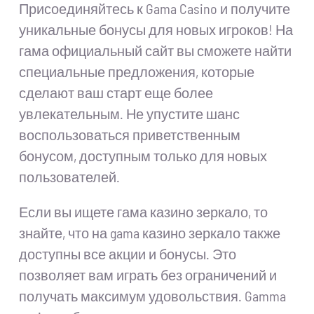
Присоединяйтесь к Gama Casino и получите
уникальные бонусы для новых игроков! На
гама официальный сайт вы сможете найти
специальные предложения, которые
сделают ваш старт еще более
увлекательным. Не упустите шанс
воспользоваться приветственным
бонусом, доступным только для новых
пользователей.
Если вы ищете гама казино зеркало, то
знайте, что на gama казино зеркало также
доступны все акции и бонусы. Это
позволяет вам играть без ограничений и
получать максимум удовольствия. Gamma