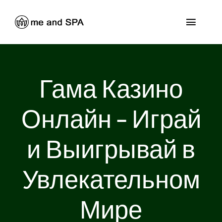
Zum
Inhalt
Toggle
springen
Navigat
so funktioniert’s
Гама Казино
Location
Онлайн – Играй
Preise
и Выигрывай в
Parken
Увлекательном
Jetzt buchen
Мире