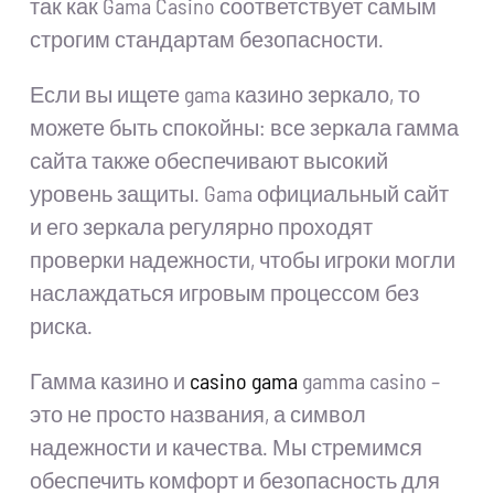
так как Gama Casino соответствует самым
строгим стандартам безопасности.
Если вы ищете gama казино зеркало, то
можете быть спокойны: все зеркала гамма
сайта также обеспечивают высокий
уровень защиты. Gama официальный сайт
и его зеркала регулярно проходят
проверки надежности, чтобы игроки могли
наслаждаться игровым процессом без
риска.
Гамма казино и
casino gama
gamma casino –
это не просто названия, а символ
надежности и качества. Мы стремимся
обеспечить комфорт и безопасность для