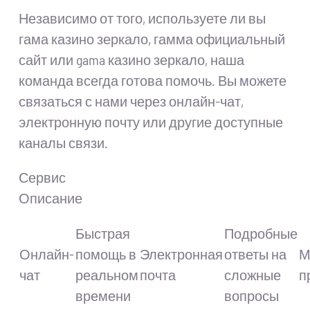
Независимо от того, используете ли вы
гама казино зеркало, гамма официальный
сайт или gama казино зеркало, наша
команда всегда готова помочь. Вы можете
связаться с нами через онлайн-чат,
электронную почту или другие доступные
каналы связи.
Сервис
Описание
Быстрая
Подробные
Онлайн-
помощь в
Электронная
ответы на
М
чат
реальном
почта
сложные
п
времени
вопросы