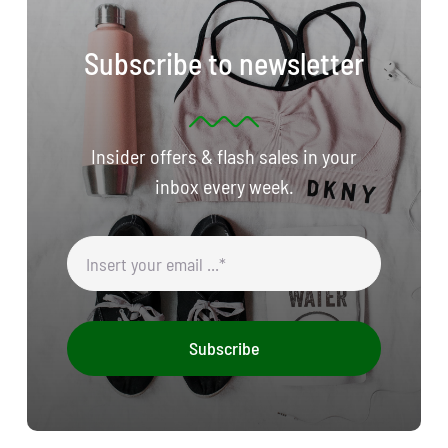
online
z
natychmiastową
Subscribe to newsletter
wypłatą
-
wybierz
swoje
Insider offers & flash sales in your
ulubione
kasyna
inbox every week.
Subscribe